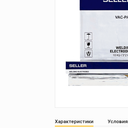
Печи для просушки
прокалки электро
Сварочные
приспособления
Магнитные фикса
Тележки
Компрессоры
Характеристики
Условия