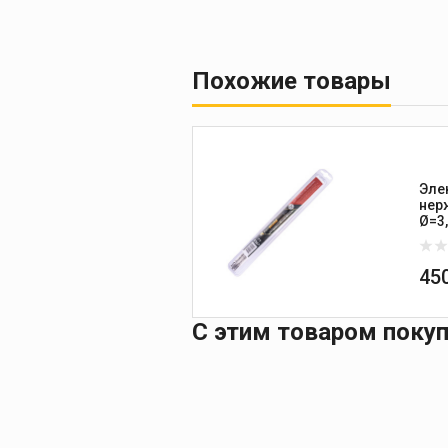
Похожие товары
Эле
нер
Ø=3
45
С этим товаром поку