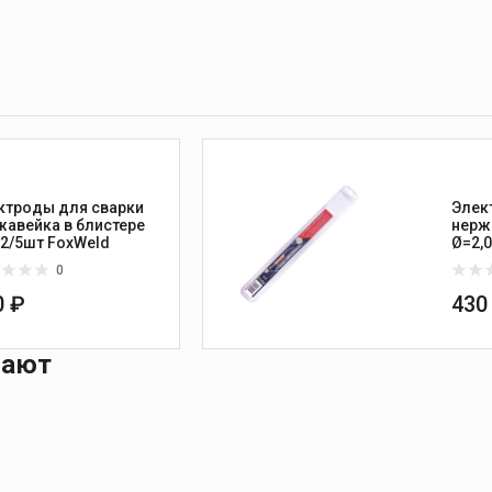
ктроды для сварки
Элек
жавейка в блистере
нерж
,2/5шт FoxWeld
Ø=2,
0
0 ₽
430
пают