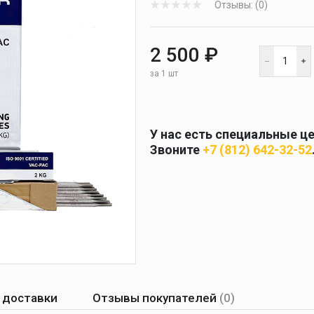
Отзывы: (0)
 и
масок
дов
Спецодежда
2 500 ₽
торы
за 1 шт
У нас есть специальные ц
Круги абразивные
Звоните
+7 (812) 642-32-52
Диски отрезные
Круги лепестковые и
шлифовальные
 доставки
Отзывы покупателей
(0)