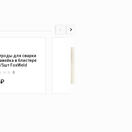
троды для сварки
KISWEL
авейка в блистере
пачка 
0/5шт FoxWeld
0
 ₽
7 20