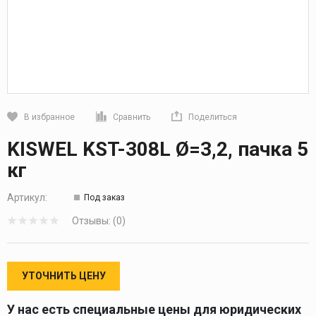
В избранное
Сравнить
Поделиться
Кликните, чтобы скопировать прямую ссылку
KISWEL KST-308L Ø=3,2, пачка 5
кг
Артикул:
Под заказ
Отзывы: (0)
УТОЧНИТЬ ЦЕНУ
У нас есть специальные цены для юридических