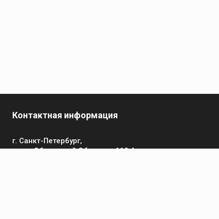
Контактная информация
г. Санкт-Петербург,
пр-кт Обуховской Обороны, 119 А
Телефон
+7 (812) 642-32-52
пн-пт: 9:00-16:00
Электронная почта