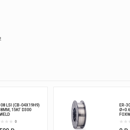
2
08 LSI (СВ-04Х19Н9)
ER-30
.8ММ, 15КГ D300
Ø=0.
WELD
FOXW
0