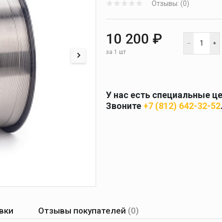
Отзывы: (0)
 и
масок
дов
Спецодежда
10 200 ₽
торы
за 1 шт
У нас есть специальные ц
Круги абразивные
Звоните
+7 (812) 642-32-52
Диски отрезные
Круги лепестковые и
шлифовальные
вки
Отзывы покупателей
(0)