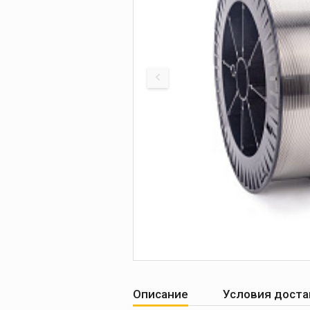
Печи для просушки
прокалки электро
Сварочные
приспособления
Магнитные фикса
Тележки
Компрессоры
Описание
Условия доста