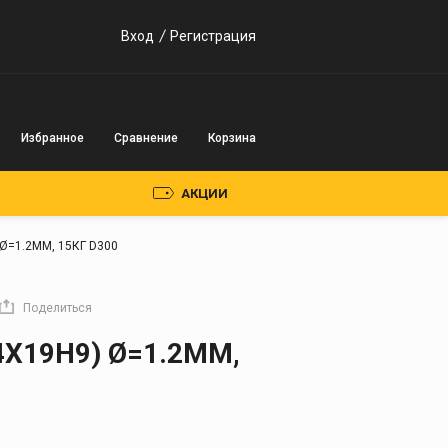
Вход
Регистрация
Избранное
Сравнение
Корзина
АКЦИИ
 Ø=1.2ММ, 15КГ D300
Пускозарядные
устройства
Поделиться
Инверторного типа
04Х19Н9) Ø=1.2ММ,
Трансформаторного
типа