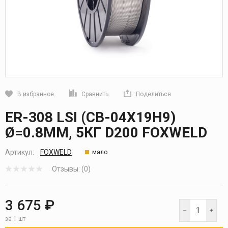
В избранное
Сравнить
Поделиться
Кликните, чтобы скопировать прямую ссылку
ER-308 LSI (СВ-04Х19Н9)
Ø=0.8ММ, 5КГ D200 FOXWELD
Артикул:
FOXWELD
мало
Отзывы: (0)
3 675 ₽
за 1 шт