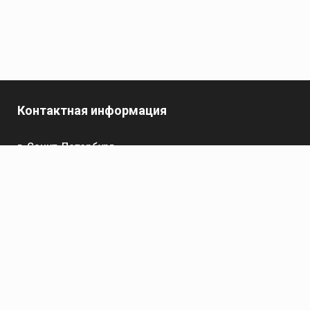
Контактная информация
г. Санкт-Петербург,
пр-кт Обуховской Обороны, 119 А
Телефон
+7 (812) 642-32-52
пн-пт: 9:00-16:00
Электронная почта
contact@kronsvarka.ru