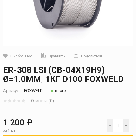
В избранное
Сравнить
Поделиться
Кликните, чтобы скопировать прямую ссылку
ER-308 LSI (СВ-04Х19Н9)
Ø=1.0ММ, 1КГ D100 FOXWELD
Артикул:
FOXWELD
много
Отзывы: (0)
1 200 ₽
за 1 шт