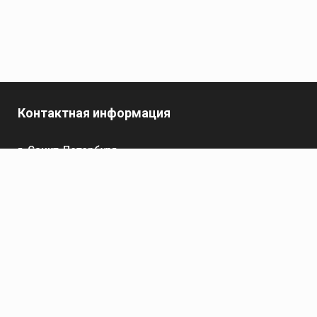
Контактная информация
г. Санкт-Петербург,
пр-кт Обуховской Обороны, 119 А
Телефон
+7 (812) 642-32-52
пн-пт: 9:00-16:00
Электронная почта
contact@kronsvarka.ru