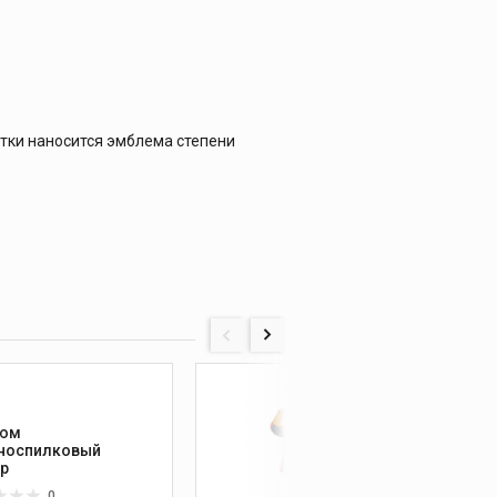
ртки наносится эмблема степени
тюм
Костю
носпилковый
1,2,3
р
0