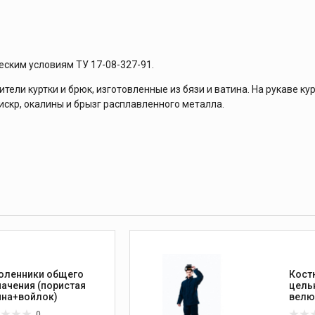
еским условиям ТУ 17-08-327-91.
ели куртки и брюк, изготовленные из бязи и ватина. На рукаве ку
скр, окалины и брызг расплавленного металла.
оленники общего
Кос
начения (пористая
цель
ина+войлок)
велю
0