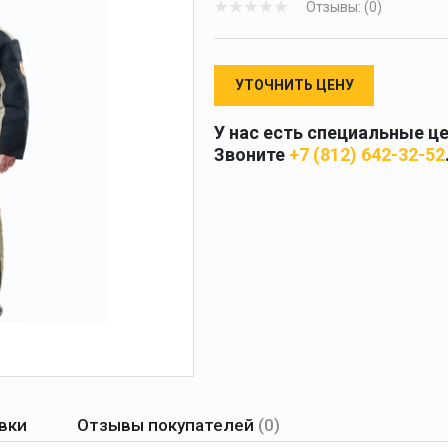
Отзывы: (0)
 и
масок
дов
Спецодежда
УТОЧНИТЬ ЦЕНУ
торы
У нас есть специальные ц
Звоните
+7 (812) 642-32-52
Круги абразивные
Диски отрезные
Круги лепестковые и
шлифовальные
вки
Отзывы покупателей
(0)