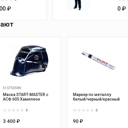
200 ₽
0 ₽
пают
51ST505RK
Маска START-MASTER c
Маркер по металлу
АСФ 605 Хамелеон
белый/черный/красный
0
0
3 400 ₽
90 ₽