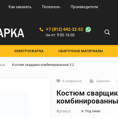
овые
и
вые
ьные
ого
Как заказать
Полезное
Производители
овые
резаки
ая
дные
увные
К-94
ской
+7 (812) 642-32-52
ые,
пн-пт: 9:00-16:00
ные
ные
ЭЛЕКТРОСВАРКА
СВАРОЧНЫЕ МАТЕРИАЛЫ
ЕНИЯ И АКСЕССУАРЫ
СРЕДСТВА ЗАЩИТЫ
лкам
жда
Костюм сварщика комбинированный 3.2
НЫЕ УСТРОЙСТВА
КРУГИ АБРАЗИВНЫЕ
я и
Средства защиты
В избранное
Сравнить
кам
Маски для сварки
Кликните, чтобы скопировать прямую ссылку
Костюм сварщик
Очки для газосварки
ители
комбинированны
Краги и перчатки
ия
Полотно противопожарное
Артикул:
Под заказ
ели
Стекла для сварочных