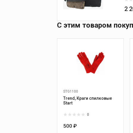
2 
С этим товаром поку
STG1100
Trend, Краги спилковые
Start
0
500 ₽