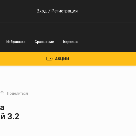
Вход
Регистрация
Избранное
Сравнение
Корзина
АКЦИИ
Пускозарядные
устройства
Поделиться
Инверторного типа
а
Трансформаторного
й 3.2
типа