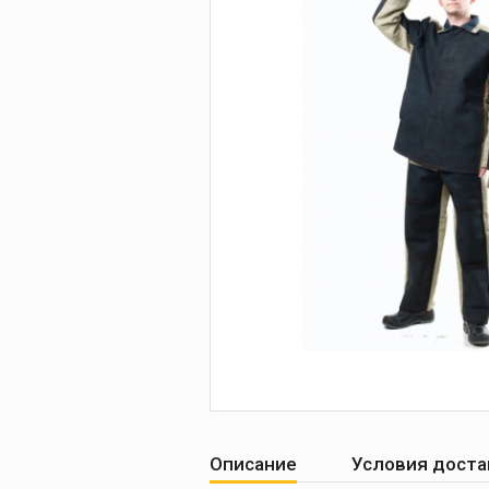
Печи для просушки
прокалки электро
Сварочные
приспособления
Магнитные фикса
Тележки
Компрессоры
Описание
Условия доста