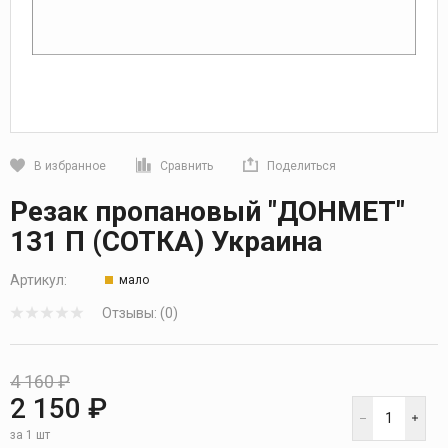
В избранное
Сравнить
Поделиться
Кликните, чтобы скопировать прямую ссылку
Резак пропановый "ДОНМЕТ"
131 П (СОТКА) Украина
Артикул:
мало
Отзывы: (0)
4 160 ₽
2 150 ₽
за 1 шт