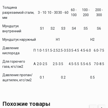
Толщина
60 -
100 -
200 -
разрезаемой стали,
3 - 10
10 - 30
30 - 60
100
200
300
мм
Мундштук
S1
S2
S3
S4
S5
S6
внутренний
Мундштук наружный
H1
H2
Давление
П
1.0-1.5
1.5-2.5
2.5-3.5
3.5-4.5
4.5-6.0
6.0-7.5
кислорода
Для горючего
А
2.0-2.5
2.5-3.5
4.5-5.5
5.5-6.5
7.0-8.5
газа, кгс/см2
Давление пропан/
0.1
0.2
0.5
ацетилен, кгс/см2
Похожие товары