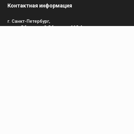
Контактная информация
г. Санкт-Петербург,
пр-кт Обуховской Обороны, 119 А
Телефон
+7 (812) 642-32-52
пн-пт: 9:00-16:00
Электронная почта
contact@kronsvarka.ru
Каталог
Газосварка
Электросварка
Сварочные материалы