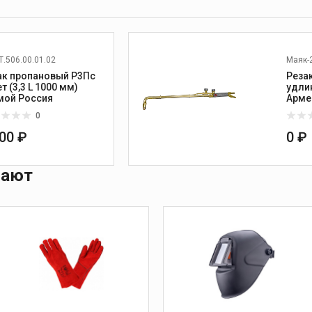
.506.00.01.02
Маяк-2
ак пропановый Р3Пс
Реза
 (3,3 L 1000 мм)
удли
прямой Россия
Арме
0
200 ₽
0 ₽
пают