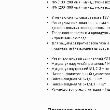
№5 (100–200 мм) – мундштук не вхо
№6 (200–300 мм) – мундштук не вхо
Угол наклона головки резака в 135
Резак укомплектован ниппелями, ч
дополнительных переходников, нак
Товар поставляется в индивидуаль
и хранения на складе.
Для защиты от противотока газа, а
(горючий газ) на входные штуцеры 
Резак пропановый удлиненный Р3ПУ
Мундштук наружный пропановый №2
Мундштук внутренний №1, 2, 3 – по 
Ниппель универсальный диаметром 
Гайка накидная M16х1,5 – 1 шт.
Гайка накидная M16х1,5LH – 1 шт.
Руководство по эксплуатации – 1 ш