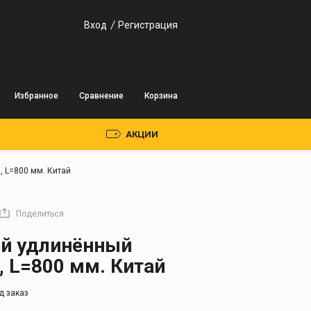
Вход
Регистрация
Избранное
Сравнение
Корзина
АКЦИИ
 L=800 мм. Китай
Пускозарядные
устройства
Поделиться
Инверторного типа
ый удлинённый
Трансформаторного
, L=800 мм. Китай
типа
д заказ