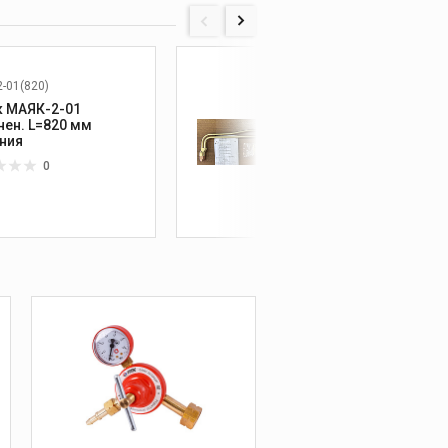
-01(820)
к МАЯК-2-01
Резак 
нен. L=820 мм
пропа
ния
0
4 60