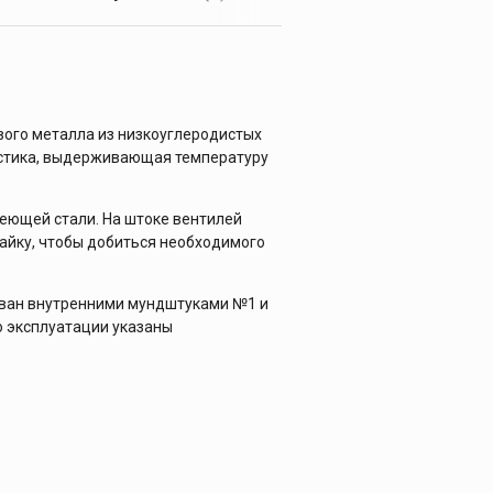
вого металла из низкоуглеродистых
астика, выдерживающая температуру
еющей стали. На штоке вентилей
гайку, чтобы добиться необходимого
ован внутренними мундштуками №1 и
по эксплуатации указаны