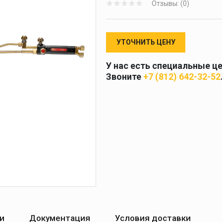
Отзывы: (0)
 и
масок
дов
Спецодежда
УТОЧНИТЬ ЦЕНУ
торы
У нас есть специальные ц
Звоните
+7 (812) 642-32-52
Круги абразивные
Диски отрезные
Круги лепестковые и
шлифовальные
и
Документация
Условия доставки