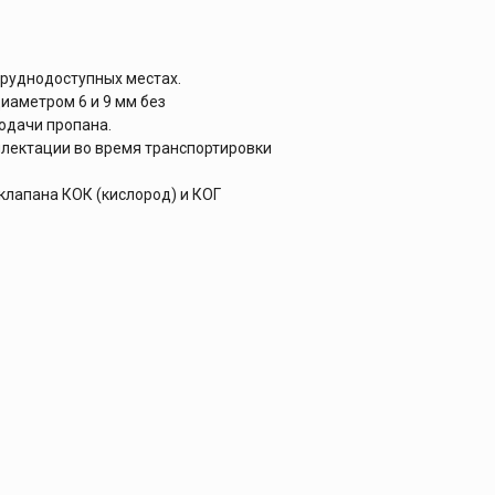
труднодоступных местах.
иаметром 6 и 9 мм без
одачи пропана.
плектации во время транспортировки
клапана КОК (кислород) и КОГ