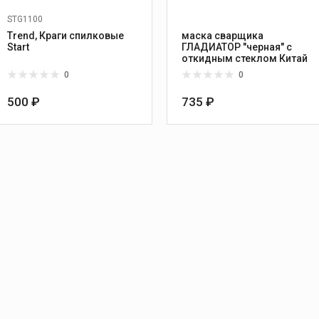
STG1100
Trend, Краги спилковые
маска сварщика
Start
ГЛАДИАТОР "черная" с
откидным стеклом Китай
0
0
500 ₽
735 ₽