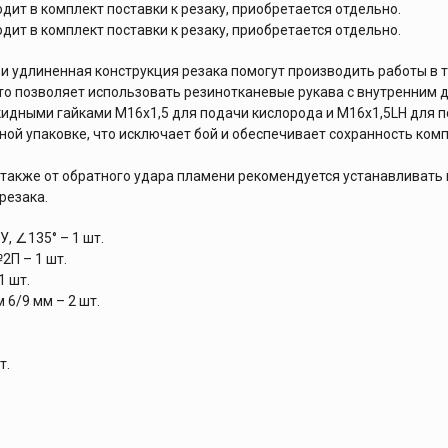
дит в комплект поставки к резаку, приобретается отдельно.
дит в комплект поставки к резаку, приобретается отдельно.
° и удлиненная конструкция резака помогут производить работы в 
то позволяет использовать резинотканевые рукава с внутренним д
идными гайками M16х1,5 для подачи кислорода и M16х1,5LH для п
ной упаковке, что исключает бой и обеспечивает сохранность ком
 также от обратного удара пламени рекомендуется устанавливать 
резака.
, ∠135° – 1 шт.
П – 1 шт.
1 шт.
6/9 мм – 2 шт.
т.