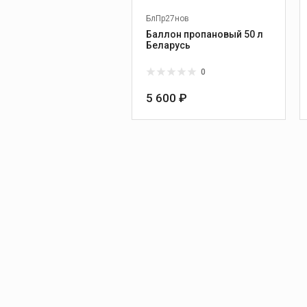
БлПр27нов
Баллон пропановый 50 л
Беларусь
0
5 600 ₽