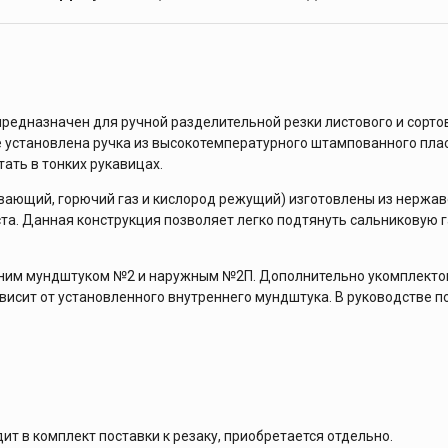
редназначен для ручной разделительной резки листового и сорто
ке установлена ручка из высокотемпературного штампованного пл
ать в тонких рукавицах.
вающий, горючий газ и кислород режущий) изготовлены из нержав
та. Данная конструкция позволяет легко подтянуть сальниковую 
енним мундштуком №2 и наружным №2П. Дополнительно укомплект
зависит от установленного внутреннего мундштука. В руководстве 
ит в комплект поставки к резаку, приобретается отдельно.