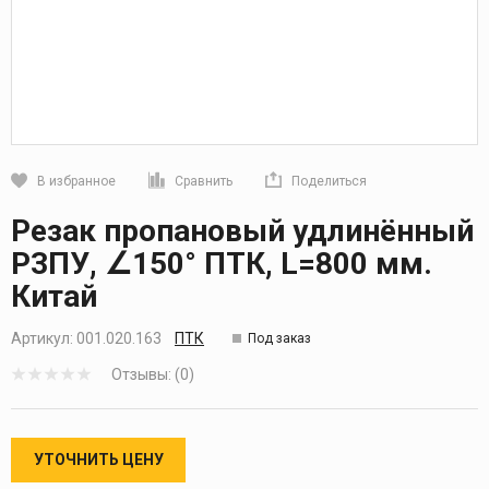
В избранное
Сравнить
Поделиться
Кликните, чтобы скопировать прямую ссылку
Резак пропановый удлинённый
Р3ПУ, ∠150° ПТК, L=800 мм.
Китай
Артикул:
001.020.163
ПТК
Под заказ
Отзывы: (0)
УТОЧНИТЬ ЦЕНУ