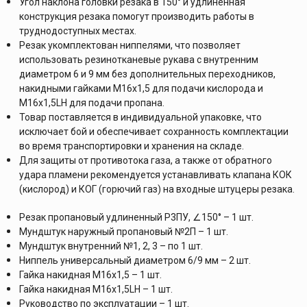
Угол наклона головки резака в 150° и удлиненная
конструкция резака помогут производить работы в
труднодоступных местах.
Резак укомплектован ниппелями, что позволяет
использовать резинотканевые рукава с внутренним
диаметром 6 и 9 мм без дополнительных переходников,
накидными гайками M16х1,5 для подачи кислорода и
M16х1,5LH для подачи пропана.
Товар поставляется в индивидуальной упаковке, что
исключает бой и обеспечивает сохранность комплектации
во время транспортировки и хранения на складе.
Для защиты от противотока газа, а также от обратного
удара пламени рекомендуется устанавливать клапана КОК
(кислород) и КОГ (горючий газ) на входные штуцеры резака.
Резак пропановый удлиненный Р3ПУ, ∠150° – 1 шт.
Мундштук наружный пропановый №2П – 1 шт.
Мундштук внутренний №1, 2, 3 – по 1 шт.
Ниппель универсальный диаметром 6/9 мм – 2 шт.
Гайка накидная M16х1,5 – 1 шт.
Гайка накидная M16х1,5LH – 1 шт.
Руководство по эксплуатации – 1 шт.