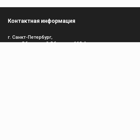
Контактная информация
г. Санкт-Петербург,
пр-кт Обуховской Обороны, 119 А
Телефон
+7 (812) 642-32-52
пн-пт: 9:00-16:00
Электронная почта
contact@kronsvarka.ru
Каталог
Газосварка
Электросварка