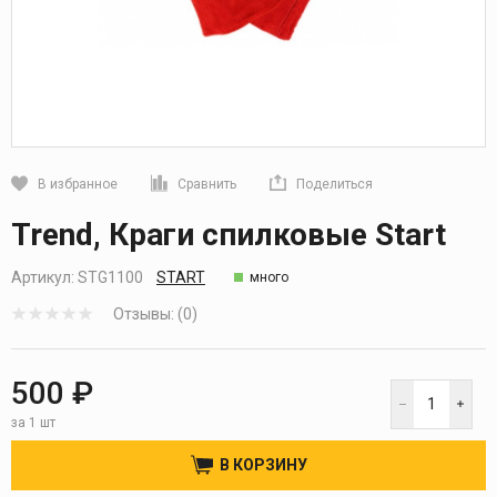
В избранное
Сравнить
Поделиться
Кликните, чтобы скопировать прямую ссылку
Trend, Краги спилковые Start
Артикул:
STG1100
START
много
Отзывы: (0)
500 ₽
за 1 шт
В КОРЗИНУ