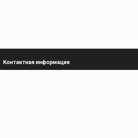
Контактная информация
г. Санкт-Петербург,
пр-кт Обуховской Обороны, 119 А
Телефон
+7 (812) 642-32-52
пн-пт: 9:00-16:00
Электронная почта
contact@kronsvarka.ru