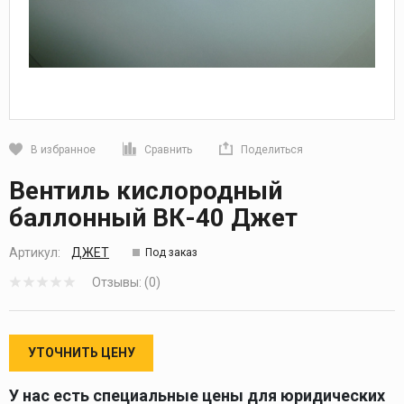
В избранное
Сравнить
Поделиться
Кликните, чтобы скопировать прямую ссылку
Вентиль кислородный
баллонный ВК-40 Джет
Артикул:
ДЖЕТ
Под заказ
Отзывы: (0)
УТОЧНИТЬ ЦЕНУ
У нас есть специальные цены для юридических