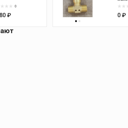
0
980 ₽
0 ₽
пают