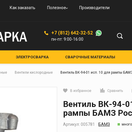
овые
и
вые
ьные
ого
Как заказать
Полезное
Производители
овые
резаки
ая
дные
увные
К-94
ской
+7 (812) 642-32-52
ые,
пн-пт: 9:00-16:00
ные
ные
ЭЛЕКТРОСВАРКА
СВАРОЧНЫЕ МАТЕРИАЛЫ
ЕНИЯ И АКСЕССУАРЫ
СРЕДСТВА ЗАЩИТЫ
лкам
нные
Вентили кислородные
Вентиль ВК-94-01 исп. 10 для рампы БАМ
НЫЕ УСТРОЙСТВА
КРУГИ АБРАЗИВНЫЕ
я и
Средства защиты
В избранное
Сравнить
кам
Маски для сварки
Кликните, чтобы скопировать прямую ссылку
Вентиль ВК-94-01
Очки для газосварки
ители
рампы БАМЗ Рос
Краги и перчатки
ия
Полотно противопожарное
Артикул:
005781
БАМЗ
много
ели
Стекла для сварочных