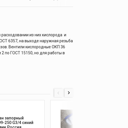
 расходовании из них кислорода и
ГОСТ 6357, на выходе наружная резьба
газов. Вентили кислородные ОКП 36
2 по ГОСТ 15150, но для работы в
ан запорный
Венти
9-250 G3/4 синий
ВКМ-2
маховик Россия