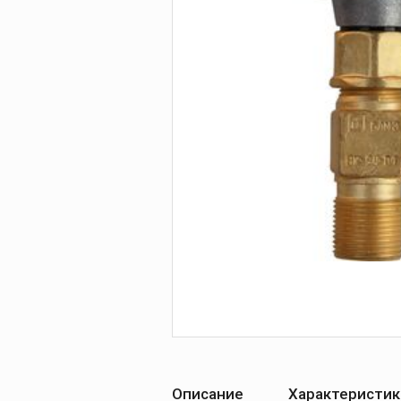
Печи для просушки
прокалки электро
Сварочные
приспособления
Магнитные фикса
Тележки
Компрессоры
Описание
Характеристик