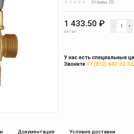
Отзывы: (0)
 и
масок
дов
Спецодежда
1 433.50 ₽
торы
за 1 шт
У нас есть специальные ц
Круги абразивные
Звоните
+7 (812) 642-32-52
Диски отрезные
Круги лепестковые и
шлифовальные
и
Документация
Условия доставки