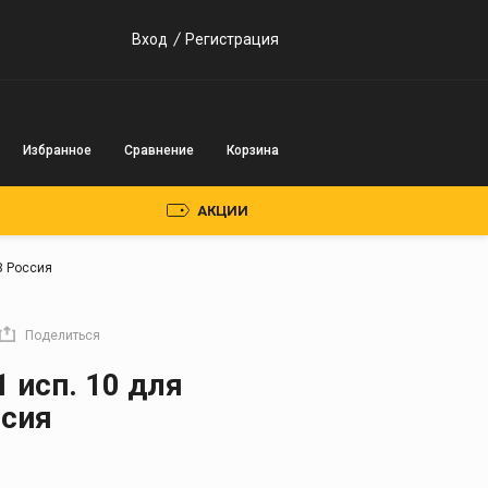
Вход
Регистрация
Избранное
Сравнение
Корзина
АКЦИИ
З Россия
Пускозарядные
устройства
Поделиться
Инверторного типа
 исп. 10 для
Трансформаторного
сия
типа