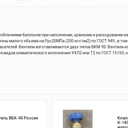
облениями баллонов при наполнении, хранении и расходовании из
оны малого объема на Рр≤20МПа (200 кгс/см2) по ГОСТ 949 , в то
сателей. Вентили изготавливаются двух типов ВКМ-95. Вентили и
я видов климатического исполнения УХЛ2 или Т2 по ГОСТ 15150, н
Вентиль ВБК-40 Россия
Клап
К-140