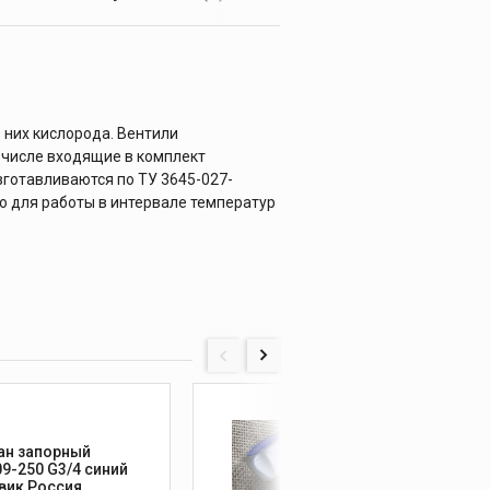
 них кислорода. Вентили
м числе входящие в комплект
зготавливаются по ТУ 3645-027-
о для работы в интервале температур
ан запорный
Венти
9-250 G3/4 синий
ВКМ-2
маховик Россия