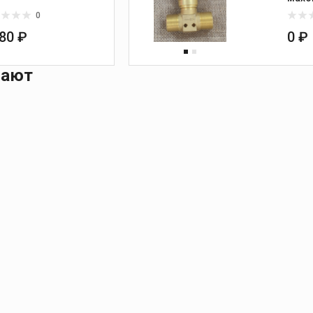
0
980 ₽
0 ₽
пают