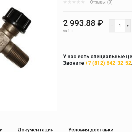
Отзывы: (0)
 и
масок
дов
Спецодежда
2 993.88 ₽
торы
за 1 шт
У нас есть специальные ц
Круги абразивные
Звоните
+7 (812) 642-32-52
Диски отрезные
Круги лепестковые и
шлифовальные
и
Документация
Условия доставки