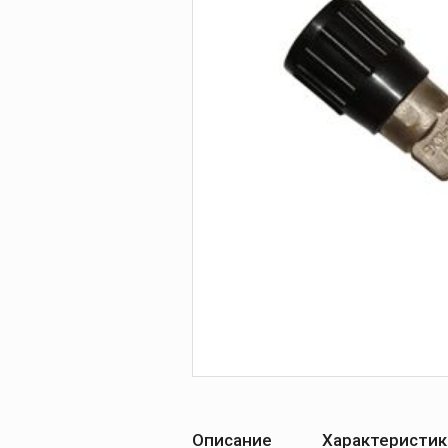
Печи для просушки
прокалки электро
Сварочные
приспособления
Магнитные фикса
Тележки
Компрессоры
Описание
Характеристик