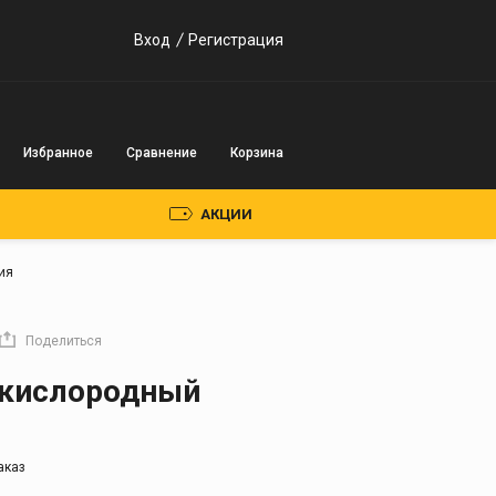
Вход
Регистрация
Избранное
Сравнение
Корзина
АКЦИИ
ия
Пускозарядные
устройства
Поделиться
Инверторного типа
 кислородный
Трансформаторного
типа
аказ