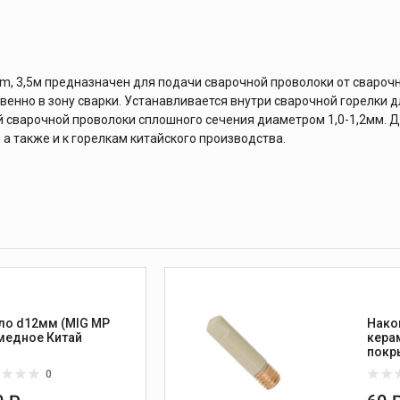
m, 3,5м предназначен для подачи сварочной проволоки от свароч
енно в зону сварки. Устанавливается внутри сварочной горелки д
 сварочной проволоки сплошного сечения диаметром 1,0-1,2мм. 
а также и к горелкам китайского производства.
ло d12мм (MIG MP
Нако
15) медное Китай
кера
покр
Ø=1,
0