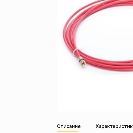
Печи для просушки
прокалки электро
Сварочные
приспособления
Магнитные фикса
Тележки
Компрессоры
Описание
Характеристик