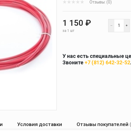
Отзывы: (0)
 и
масок
дов
Спецодежда
1 150 ₽
торы
за 1 шт
У нас есть специальные ц
Круги абразивные
Звоните
+7 (812) 642-32-52
Диски отрезные
Круги лепестковые и
шлифовальные
и
Условия доставки
Отзывы покупателей