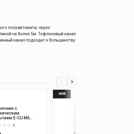
ного полуавтомата, через
линой не более 5м. Тефлоновый канал
Данный канал подходит к большинству
NEW
нечник с
Сопло
мическим
покры
ытием E-CU М6
0мм, L=25 мм
0