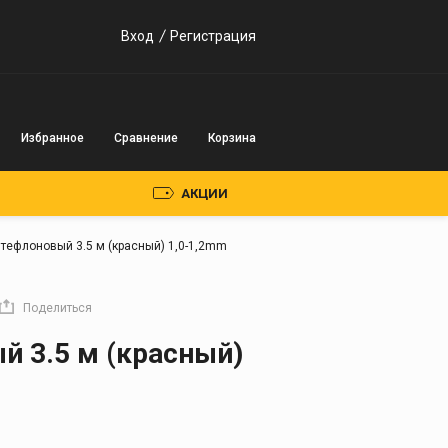
Вход
Регистрация
Избранное
Сравнение
Корзина
АКЦИИ
тефлоновый 3.5 м (красный) 1,0-1,2mm
Пускозарядные
устройства
Поделиться
Инверторного типа
й 3.5 м (красный)
Трансформаторного
типа