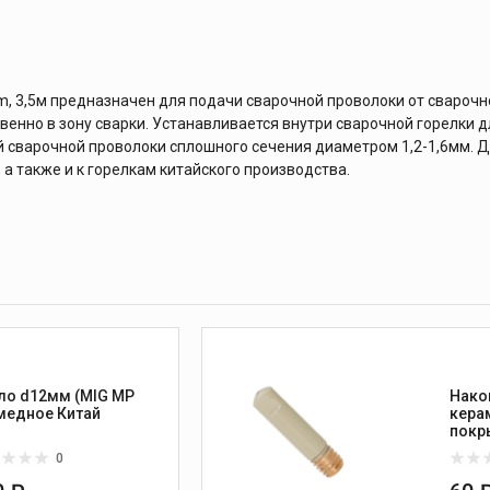
, 3,5м предназначен для подачи сварочной проволоки от сварочн
енно в зону сварки. Устанавливается внутри сварочной горелки д
 сварочной проволоки сплошного сечения диаметром 1,2-1,6мм. 
а также и к горелкам китайского производства.
ло d12мм (MIG MP
Нако
15) медное Китай
кера
покр
Ø=1,
0