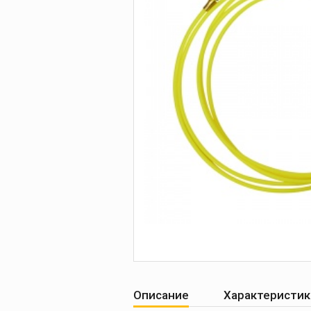
Печи для просушки
прокалки электро
Сварочные
приспособления
Магнитные фикса
Тележки
Компрессоры
Описание
Характеристик