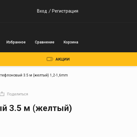
Вход
Регистрация
Избранное
Сравнение
Корзина
АКЦИИ
 тефлоновый 3.5 м (желтый) 1,2-1,6mm
Пускозарядные
устройства
Поделиться
Инверторного типа
й 3.5 м (желтый)
Трансформаторного
типа