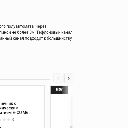
ого полуавтомата, через
линой не более 3м. Тефлоновый канал
Данный канал подходит к большинству
NEW
нечник с
Сопло
мическим
покры
ытием E-CU М6
0мм, L=25 мм
0