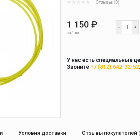
Отзывы: (0)
 и
масок
дов
Спецодежда
1 150 ₽
торы
за 1 шт
У нас есть специальные ц
Круги абразивные
Звоните
+7 (812) 642-32-52
Диски отрезные
Круги лепестковые и
шлифовальные
и
Условия доставки
Отзывы покупателей