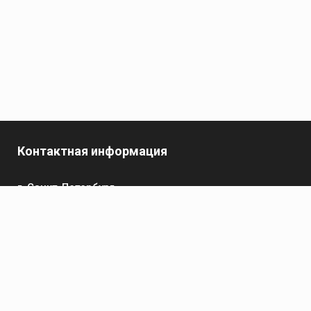
Контактная информация
г. Санкт-Петербург,
пр-кт Обуховской Обороны, 119 А
Телефон
+7 (812) 642-32-52
пн-пт: 9:00-16:00
Электронная почта