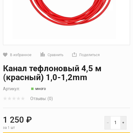
В избранное
Сравнить
Поделиться
Кликните, чтобы скопировать прямую ссылку
Канал тефлоновый 4,5 м
(красный) 1,0-1,2mm
Артикул:
много
Отзывы: (0)
1 250 ₽
за 1 шт