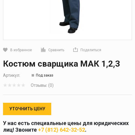
В избранное
Сравнить
Поделиться
Кликните, чтобы скопировать прямую ссылку
Костюм сварщика МАК 1,2,3
Артикул:
Под заказ
Отзывы: (0)
УТОЧНИТЬ ЦЕНУ
У нас есть специальные цены для юридических
лиц! Звоните
+7 (812) 642-32-52
.