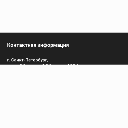
Контактная информация
г. Санкт-Петербург,
пр-кт Обуховской Обороны, 119 А
Телефон
+7 (812) 642-32-52
пн-пт: 9:00-16:00
Электронная почта
contact@kronsvarka.ru