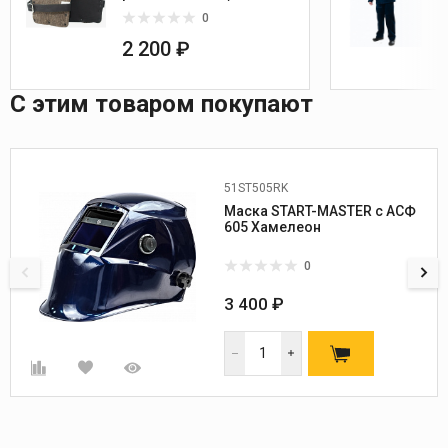
0
2 200 ₽
С этим товаром покупают
51ST505RK
Маска START-MASTER c АСФ
605 Хамелеон
0
3 400 ₽