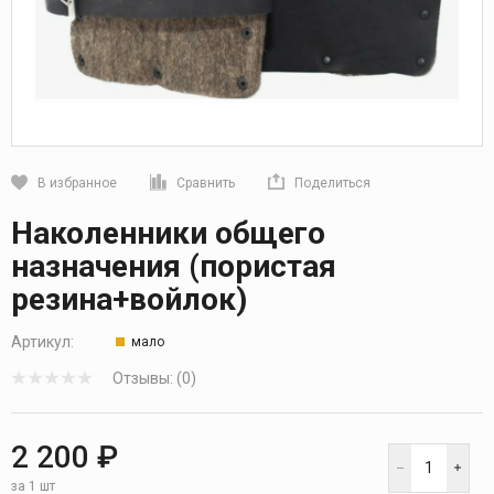
В избранное
Сравнить
Поделиться
Кликните, чтобы скопировать прямую ссылку
Наколенники общего
назначения (пористая
резина+войлок)
Артикул:
мало
Отзывы: (0)
2 200 ₽
за 1 шт