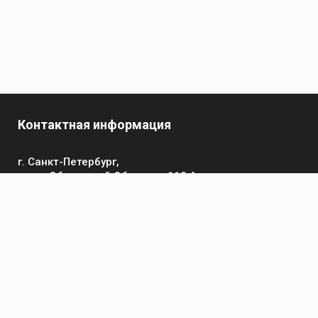
Контактная информация
г. Санкт-Петербург,
пр-кт Обуховской Обороны, 119 А
Телефон
+7 (812) 642-32-52
пн-пт: 9:00-16:00
Электронная почта
contact@kronsvarka.ru