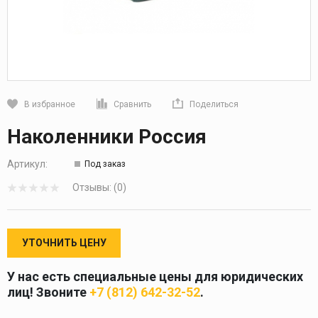
В избранное
Сравнить
Поделиться
Кликните, чтобы скопировать прямую ссылку
Наколенники Россия
Артикул:
Под заказ
Отзывы: (0)
УТОЧНИТЬ ЦЕНУ
У нас есть специальные цены для юридических
лиц! Звоните
+7 (812) 642-32-52
.