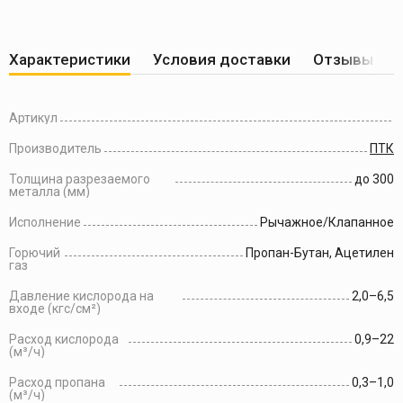
Характеристики
Условия доставки
Отзывы по
Артикул
Производитель
ПТК
Толщина разрезаемого
до 300
металла (мм)
Исполнение
Рычажное/Клапанное
Горючий
Пропан-Бутан, Ацетилен
газ
Давление кислорода на
2,0–6,5
входе (кгс/см²)
Расход кислорода
0,9–22
(м³/ч)
Расход пропана
0,3–1,0
(м³/ч)