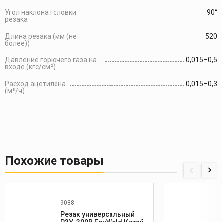
Угол наклона головки
90°
резака
Длина резака (мм (не
520
более))
Давление горючего газа на
0,015–0,5
входе (кгс/см²)
Расход ацетилена
0,015–0,3
(м³/ч)
Похожие товары
9088
Резак универсальный
Р3У-300В FoxWeld Китай