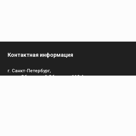
Контактная информация
г. Санкт-Петербург,
пр-кт Обуховской Обороны, 119 А
Телефон
+7 (812) 642-32-52
пн-пт: 9:00-16:00
Электронная почта
contact@kronsvarka.ru