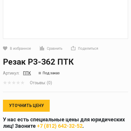
В избранное
Сравнить
Поделиться
Кликните, чтобы скопировать прямую ссылку
Резак Р3-362 ПТК
Артикул:
ПТК
Под заказ
Отзывы: (0)
УТОЧНИТЬ ЦЕНУ
У нас есть специальные цены для юридических
лиц! Звоните
+7 (812) 642-32-52
.