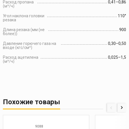
Расход пропана
0,41–0,86
(м³/ч)
Угол наклона головки
110°
резака
Длина резака (мм (не
900
более))
Давление горючего газа на
0,30–0,50
входе (кгс/см²)
Расход ацетилена
0,025–1,5
(м³/ч)
Похожие товары
9088