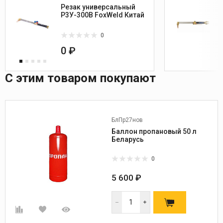
Резак универсальный
Р3У-300В FoxWeld Китай
0
0 ₽
С этим товаром покупают
БлПр27нов
Баллон пропановый 50 л
Беларусь
0
5 600 ₽