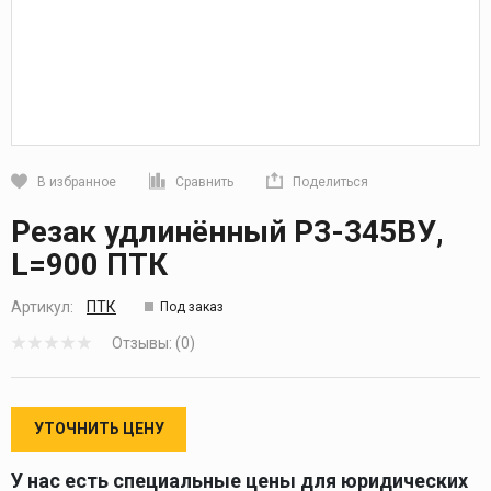
В избранное
Сравнить
Поделиться
Кликните, чтобы скопировать прямую ссылку
Резак удлинённый Р3-345ВУ,
L=900 ПТК
Артикул:
ПТК
Под заказ
Отзывы: (0)
УТОЧНИТЬ ЦЕНУ
У нас есть специальные цены для юридических