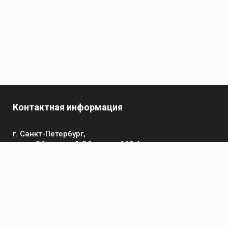
Контактная информация
г. Санкт-Петербург,
пр-кт Обуховской Обороны, 119 А
Телефон
+7 (812) 642-32-52
пн-пт: 9:00-16:00
Электронная почта
contact@kronsvarka.ru