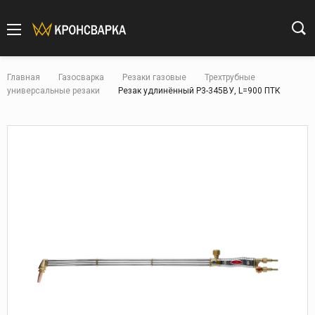
Главная
Газосварка
Резаки газовые
Трехтрубные
универсальные резаки
Резак удлинённый Р3-345ВУ, L=900 ПТК