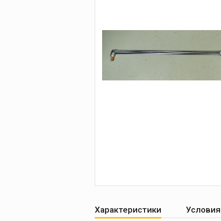
Печи для просушки
прокалки электро
Сварочные
приспособления
Магнитные фикса
Тележки
Компрессоры
Характеристики
Условия