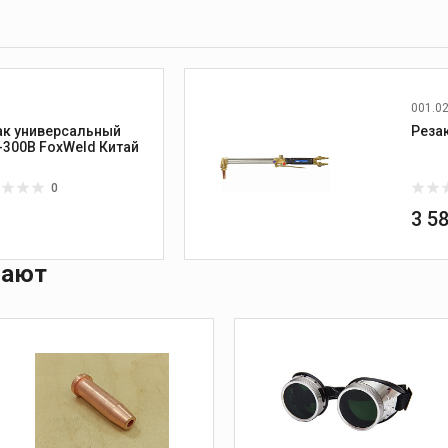
001.0
ак универсальный
Р3У-300В FoxWeld Китай
0
₽
3 5
пают