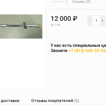
Отзывы: (0)
 и
масок
дов
Спецодежда
12 000 ₽
торы
за 1 шт
У нас есть специальные ц
Круги абразивные
Звоните
+7 (812) 642-32-52
Диски отрезные
Круги лепестковые и
шлифовальные
 доставки
Отзывы покупателей
(0)