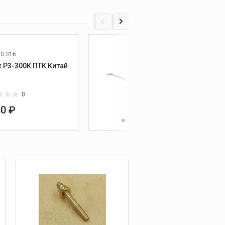
20.316
Резак Р3-300К ПТК Китай
Резак
Р3У-3
0
80 ₽
0 ₽