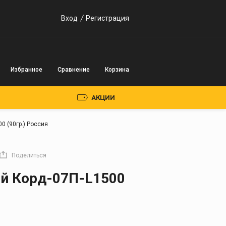
Вход
Регистрация
Избранное
Сравнение
Корзина
АКЦИИ
0 (90гр.) Россия
Пускозарядные
устройства
Поделиться
Инверторного типа
й Корд-07П-L1500
Трансформаторного
типа