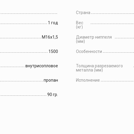
Страна
1 год
Вес
(кг)
М16х1,5
Диаметр ниппеля
(мм)
1500
Особенности
внутрисопловое
Толщина разрезаемого
металла (мм)
пропан
Исполнение
90 гр.