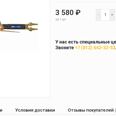
 и
масок
дов
Спецодежда
3 580 ₽
за 1 шт
торы
У нас есть специальные ц
Звоните
+7 (812) 642-32-52
Круги абразивные
Диски отрезные
Круги лепестковые и
шлифовальные
и
Условия доставки
Отзывы покупателей