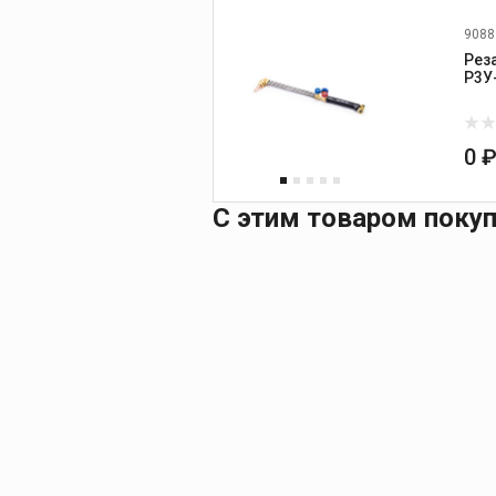
9088
Рез
0 
С этим товаром поку