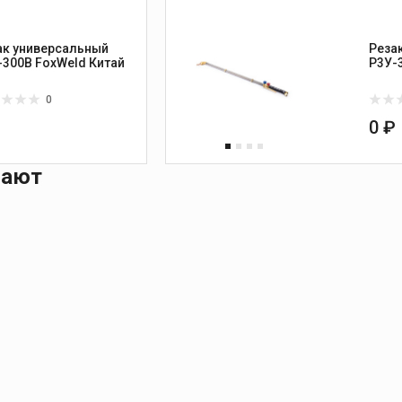
ак универсальный
Реза
Р3У-300В FoxWeld Китай
Р3У-
0
₽
0 ₽
пают