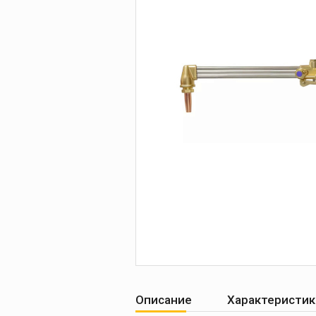
Печи для просушки
прокалки электро
Сварочные
приспособления
Магнитные фикса
Тележки
Компрессоры
Описание
Характеристик