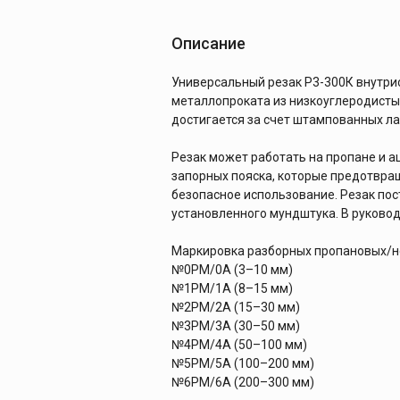
Описание
Универсальный резак Р3-300К внутри
металлопроката из низкоуглеродисты
достигается за счет штампованных ла
Резак может работать на пропане и а
запорных пояска, которые предотвра
безопасное использование. Резак по
установленного мундштука. В руково
Маркировка разборных пропановых/н
№0PM/0А (3–10 мм)
№1PM/1А (8–15 мм)
№2PM/2А (15–30 мм)
№3PM/3А (30–50 мм)
№4PM/4А (50–100 мм)
№5PM/5А (100–200 мм)
№6PM/6А (200–300 мм)