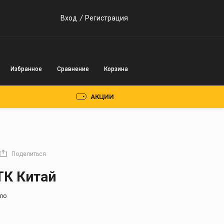
Вход
Регистрация
Избранное
Сравнение
Корзина
АКЦИИ
Пускозарядные
устройства
Поделиться
Инверторного типа
ТК Китай
Трансформаторного
типа
ло