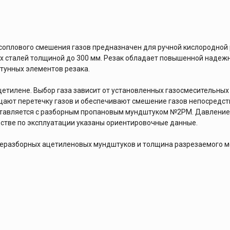
соплового смешения газов предназначен для ручной кислородной р
х сталей толщиной до 300 мм. Резак обладает повышенной надежн
тунных элементов резака.
цетилене. Выбор газа зависит от установленных газосмесительны
щают перетечку газов и обеспечивают смешение газов непосредст
ставляется c разборным пропановым мундштуком №2PM. Давление г
дстве по эксплуатации указаны ориентировочные данные.
еразборных ацетиленовых мундштуков и толщина разрезаемого м