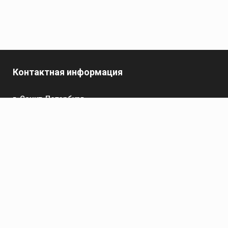
Контактная информация
г. Санкт-Петербург,
пр-кт Обуховской Обороны, 119 А
Телефон
+7 (812) 642-32-52
пн-пт: 9:00-16:00
Электронная почта
contact@kronsvarka.ru
Каталог