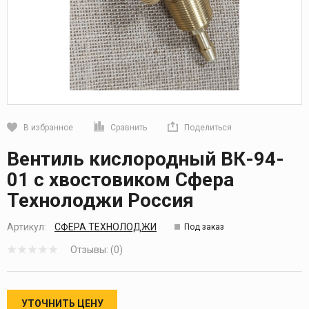
В избранное
Сравнить
Поделиться
Кликните, чтобы скопировать прямую ссылку
Вентиль кислородный ВК-94-
01 с хвостовиком Сфера
Технолоджи Россия
Артикул:
СФЕРА ТЕХНОЛОДЖИ
Под заказ
Отзывы: (0)
УТОЧНИТЬ ЦЕНУ