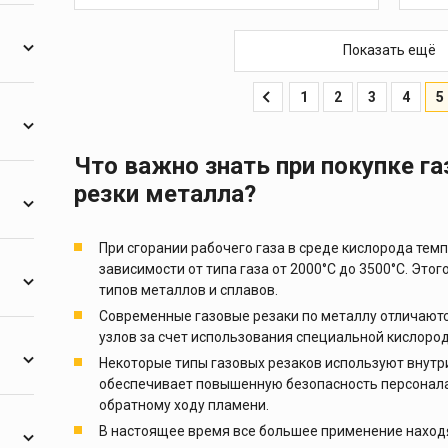
1
1
Показать ещё
2
1
2
3
4
5
Что важно знать при покупке га
7
резки металла?
1
18
1
При сгорании рабочего газа в среде кислорода тем
5
зависимости от типа газа от 2000°С до 3500°С. Этог
1
типов металлов и сплавов.
1
Современные газовые резаки по металлу отличают
1
4
узлов за счет использования специальной кислоро
1
Некоторые типы газовых резаков используют внутр
6
1
обеспечивает повышенную безопасность персонала
1
1
обратному ходу пламени.
1
3
1
В настоящее время все большее применение наход
4