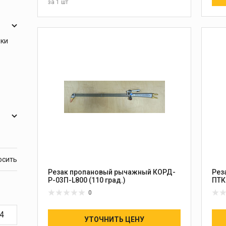
за
1 шт
В КОРЗИНУ
ики
Резак пропановый рычажный КОРД-
Рез
Р-03П-L800 (110 град.)
0
УТОЧНИТЬ ЦЕНУ