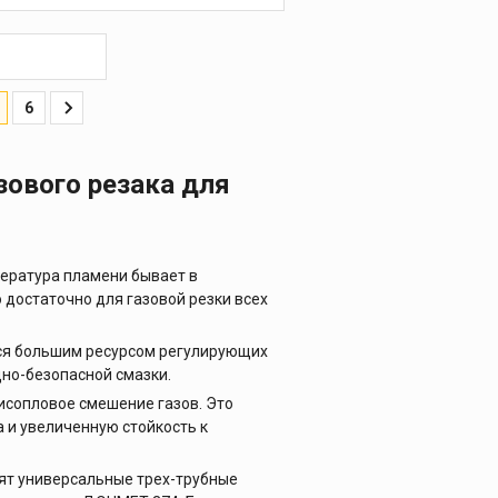
6
зового резака для
пература пламени бывает в
о достаточно для газовой резки всех
ся большим ресурсом регулирующих
дно-безопасной смазки.
исопловое смешение газов. Это
 и увеличенную стойкость к
ят универсальные трех-трубные