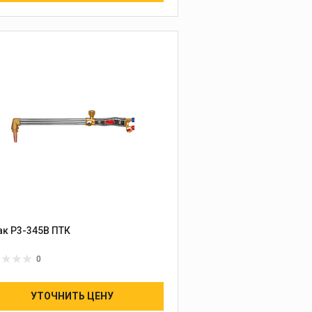
ак Р3-345В ПТК
0
УТОЧНИТЬ ЦЕНУ