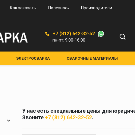
овые
и
вые
ьные
ого
Как заказать
Полезное
Производители
овые
резаки
ая
дные
увные
К-94
ской
+7 (812) 642-32-52
ые,
пн-пт: 9:00-16:00
ные
ные
ЭЛЕКТРОСВАРКА
СВАРОЧНЫЕ МАТЕРИАЛЫ
ЕНИЯ И АКСЕССУАРЫ
СРЕДСТВА ЗАЩИТЫ
лкам
НЫЕ УСТРОЙСТВА
КРУГИ АБРАЗИВНЫЕ
я и
Средства защиты
кам
Маски для сварки
Очки для газосварки
У нас есть специальные цены для юридиче
ители
Краги и перчатки
Звоните
+7 (812) 642-32-52
.
ия
Полотно противопожарное
ели
Стекла для сварочных