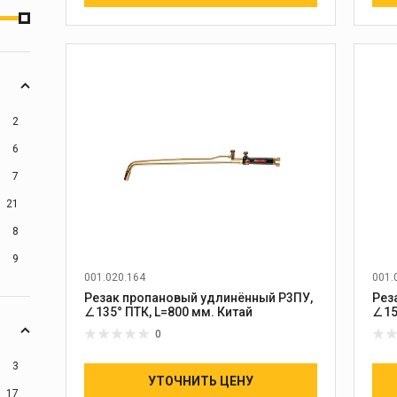
2
6
7
21
8
9
001.020.164
001.
Резак пропановый удлинённый Р3ПУ,
Рез
∠135° ПТК, L=800 мм. Китай
0
3
УТОЧНИТЬ ЦЕНУ
17