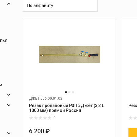
 и
масок
По алфавиту
дов
Спецодежда
торы
опья
Круги абразивные
Диски отрезные
Круги лепестковые и
и
шлифовальные
ДЖЕТ.506.00.01.02
ния
Резак пропановый Р3Пс Джет (3,3 L
Рез
1000 мм) прямой Россия
0
6 200 ₽