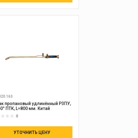
020.163
ак пропановый удлинённый Р3ПУ,
∠150° ПТК, L=800 мм. Китай
0
УТОЧНИТЬ ЦЕНУ