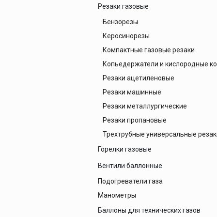
Печи для просушки
Редукторы аммиачные
Резаки газовые
прокалки электро
Редукторы аргоновые
Бензорезы
Сварочные
приспособления
Редукторы ацетиленовые
Керосинорезы
Магнитные фикса
Редукторы водородные
Компактные газовые резаки
Тележки
Редукторы воздушные
Копьедержатели и кислородные к
Редукторы гелиевые
Резаки ацетиленовые
Редукторы двухступенчатые
Резаки машинные
Компрессоры
Редукторы для сатурации пива
Резаки металлургические
Редукторы кислородные
Резаки пропановые
Редукторы пропановые
Трехтрубные универсальные резак
Редукторы сетевые, рамповые
Горелки газовые
Редукторы углекислотные
Горелка кольцевая для тел враще
Вентили баллонные
Горелки ацетиленовые
Подогреватели газа
Вентили аммиачные
Горелки газовоздушные
Манометры
Вентили ацетиленовые
Горелки газокомпрессорные
Вентили водородные
Баллоны для технических газов