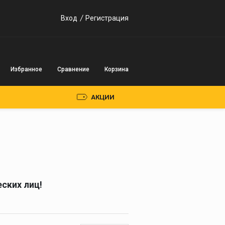
Вход
Регистрация
Избранное
Сравнение
Корзина
АКЦИИ
Пускозарядные
устройства
Инверторного типа
ских лиц!
Трансформаторного
типа